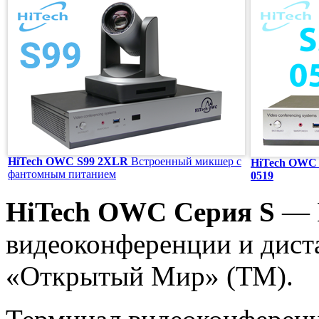
HiTech OWC S99 2XLR
Встроенный микшер с
HiTech OWC 
фантомным питанием
0519
HiTech OWC Серия S
— К
видеоконференции и дис
«Открытый Мир» (ТМ).