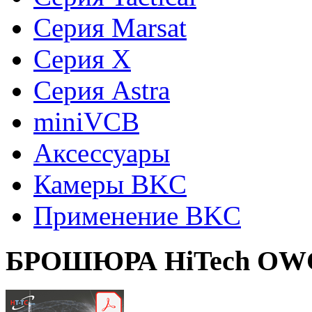
Серия Marsat
Cерия X
Cерия Astra
miniVCB
Аксессуары
Камеры BKC
Применение BKC
БРОШЮРА
HiTech OW