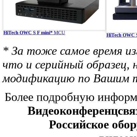
HiTech OWC S F mini*
MCU
HiTech OWC S
* За тоже самое время из
что и серийный образец,
модификацию по Вашим т
Более подробную инфор
Видеоконференцсвяз
Российское обор