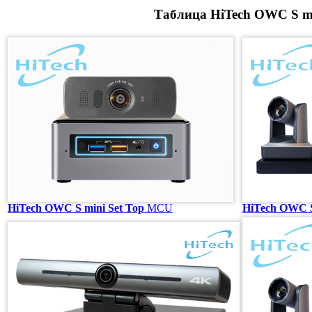
Таблица HiTech OWC S m
HiTech OWC S mini Set Top
MCU
HiTech OWC S