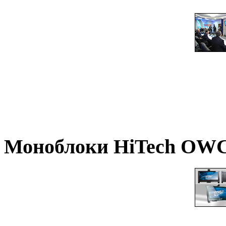
Моноблоки
HiTech OWC