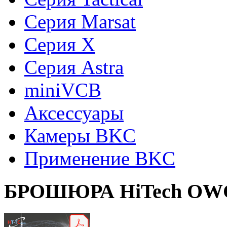
Серия Marsat
Cерия X
Cерия Astra
miniVCB
Аксессуары
Камеры BKC
Применение BKC
БРОШЮРА
HiTech OW